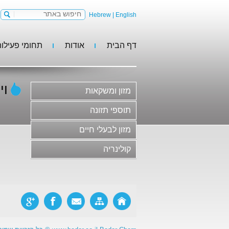
Hebrew
|
English
דף הבית
אודות
תחומי פעילו
מזון ומשקאות
תוספי תזונה
מזון לבעלי חיים
וי
מזון ומשקאות
קולינריה
משקאות וסירופים
תוספי תזונה
גלידות, קינוחים וקונדיטוריה
מזון לבעלי חיים
חלב ומוצריו
קולינריה
בשר ומוצריו ותחליפי בשר
סלטים, ממרחים ורטבים
מוצרי מאפה ופסטות
ריבות, דבש ודברי מתיקה
מזון פונקציונלי