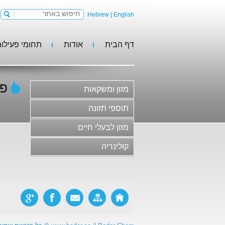
Hebrew
|
English
דף הבית
אודות
תחומי פעילו
מזון ומשקאות
תוספי תזונה
מזון לבעלי חיים
פר
מזון ומשקאות
קולינריה
משקאות וסירופים
תוספי תזונה
גלידות, קינוחים וקונדיטוריה
מזון לבעלי חיים
חלב ומוצריו
קולינריה
בשר ומוצריו ותחליפי בשר
סלטים, ממרחים ורטבים
מוצרי מאפה ופסטות
ריבות, דבש ודברי מתיקה
מזון פונקציונלי