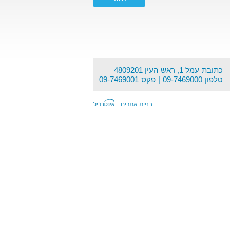
כתובת
עמל 1, ראש העין 4809201
טלפון
09-7469000
פקס
09-7469001
בניית אתרים