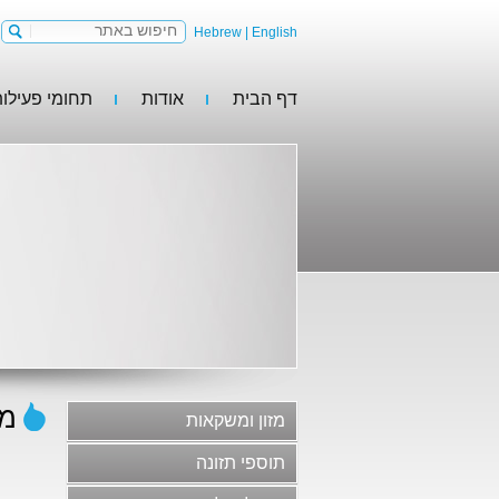
Hebrew
|
English
דף הבית
אודות
תחומי פעילו
מזון ומשקאות
תוספי תזונה
מזון לבעלי חיים
קולינריה
מו
מזון ומשקאות
משקאות וסירופים
תוספי תזונה
גלידות, קינוחים וקונדיטוריה