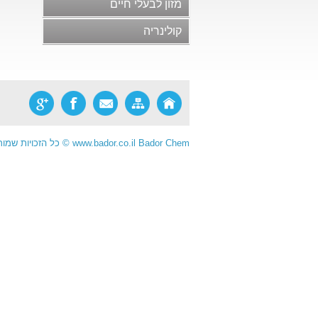
מזון לבעלי חיים
חלב ומוצריו
קולינריה
בשר ומוצריו ותחליפי בשר
סלטים, ממרחים ורטבים
מוצרי מאפה ופסטות
ריבות, דבש ודברי מתיקה
מזון פונקציונלי
Bador Chem
www.bador.co.il
©
כל הזכויות שמור