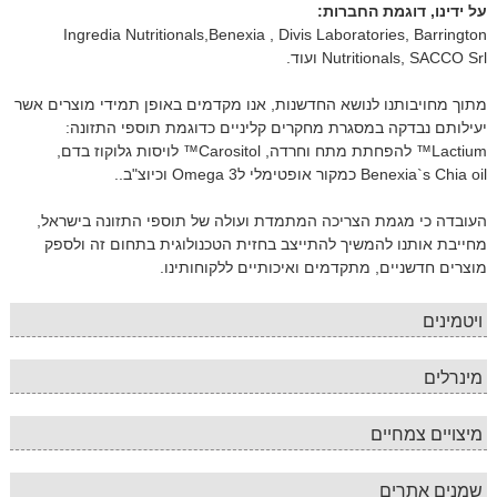
על ידינו, דוגמת החברות:
Ingredia Nutritionals,Benexia , Divis Laboratories, Barrington
Nutritionals, SACCO Srl ועוד.
מתוך מחויבותנו לנושא החדשנות, אנו מקדמים באופן תמידי מוצרים אשר
יעילותם נבדקה במסגרת מחקרים קליניים כדוגמת תוספי התזונה:
Lactium™ להפחתת מתח וחרדה, Carositol™ לויסות גלוקוז בדם,
Benexia`s Chia oil כמקור אופטימלי לOmega 3 וכיוצ"ב..
העובדה כי מגמת הצריכה המתמדת ועולה של תוספי התזונה בישראל,
מחייבת אותנו להמשיך להתייצב בחזית הטכנולוגית בתחום זה ולספק
מוצרים חדשניים, מתקדמים ואיכותיים ללקוחותינו.
ויטמינים
מינרלים
מיצויים צמחיים
שמנים אתרים