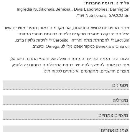
על ידינו, דוגמת החברות:
Ingredia Nutritionals,Benexia , Divis Laboratories, Barrington
Nutritionals, SACCO Srl ועוד.
מתוך מחויבותנו לנושא החדשנות, אנו מקדמים באופן תמידי מוצרים אשר
יעילותם נבדקה במסגרת מחקרים קליניים כדוגמת תוספי התזונה:
Lactium™ להפחתת מתח וחרדה, Carositol™ לויסות גלוקוז בדם,
Benexia`s Chia oil כמקור אופטימלי לOmega 3 וכיוצ"ב..
העובדה כי מגמת הצריכה המתמדת ועולה של תוספי התזונה בישראל,
מחייבת אותנו להמשיך להתייצב בחזית הטכנולוגית בתחום זה ולספק
מוצרים חדשניים, מתקדמים ואיכותיים ללקוחותינו.
ויטמינים
מינרלים
מיצויים צמחיים
שמנים אתרים