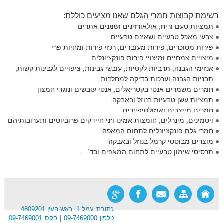
רשימת קבוצות חמרי הגלם שאנו מציעים כוללת:
תמציות טעם וריח, אולאורזינים ושמנים אתרים
צבעי מאכל טבעיים ושאינם טבעיים
פירות מסוכרים, פירות מעובדים, רכזי פירות ומחיות פרי
מיצויים צמחיים ומיצויי פירות פונקציונלים
אנזימי הגבנה, תרביות לקטיות, עובשי גבינות, ציפויים לגבינות קשות,
תבניות הגבנה וערכות בדיקה למחלבות.
חמרים משמרים אנטי בקטריאלים, אנטי עובשים ונוגדי חמצון
תמציות עשן טבעיות בנוזל ובאבקה
חמרים מייצבים ואמולסיפיירים
ויטמינים, מינרלים, חומצות אמינו וזני חיידקים פרוביוטים ותערובותיהם
חמרי גלם פונקציונלים לתחום המאפה
מוצרים מבוססי קרמל בנוזל ובאבקה
תרסיסי שימון טבעיים לתחום המאפים וכד`...
כתובת
עמל 1, ראש העין 4809201
טלפון
09-7469000
פקס
09-7469001