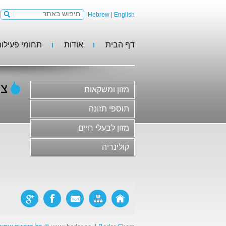
Hebrew
|
English
דף הבית
אודות
תחומי פעילו
מזון ומשקאות
תוספי תזונה
מזון לבעלי חיים
צב
מזון ומשקאות
קולינריה
משקאות וסירופים
תוספי תזונה
גלידות, קינוחים וקונדיטוריה
מזון לבעלי חיים
חלב ומוצריו
קולינריה
בשר ומוצריו ותחליפי בשר
סלטים, ממרחים ורטבים
מוצרי מאפה ופסטות
ריבות, דבש ודברי מתיקה
מזון פונקציונלי