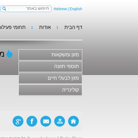
Hebrew
|
English
דף הבית
אודות
תחומי פעילו
מזון ומשקאות
תוספי תזונה
מזון לבעלי חיים
מג
מזון ומשקאות
קולינריה
משקאות וסירופים
תוספי תזונה
גלידות, קינוחים וקונדיטוריה
מזון לבעלי חיים
חלב ומוצריו
קולינריה
בשר ומוצריו ותחליפי בשר
סלטים, ממרחים ורטבים
מוצרי מאפה ופסטות
ריבות, דבש ודברי מתיקה
מזון פונקציונלי