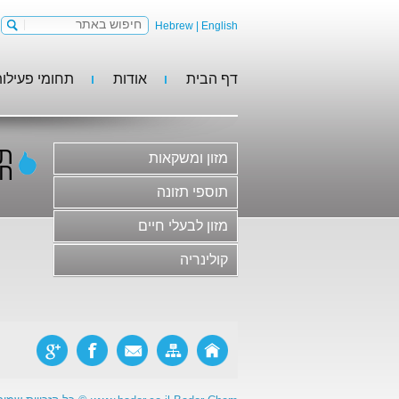
Hebrew
|
English
דף הבית
אודות
תחומי פעילו
מזון ומשקאות
תוספי תזונה
מזון לבעלי חיים
תע
מזון ומשקאות
קולינריה
חבר
משקאות וסירופים
תוספי תזונה
גלידות, קינוחים וקונדיטוריה
מזון לבעלי חיים
חלב ומוצריו
קולינריה
בשר ומוצריו ותחליפי בשר
סלטים, ממרחים ורטבים
מוצרי מאפה ופסטות
ריבות, דבש ודברי מתיקה
מזון פונקציונלי