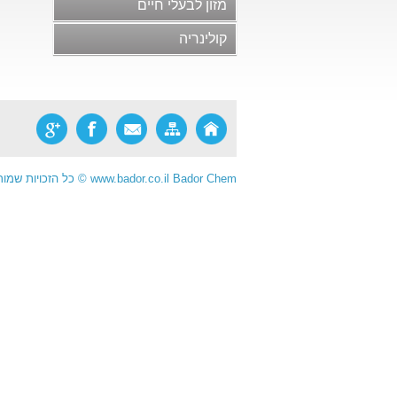
מזון לבעלי חיים
חלב ומוצריו
קולינריה
בשר ומוצריו ותחליפי בשר
סלטים, ממרחים ורטבים
מוצרי מאפה ופסטות
ריבות, דבש ודברי מתיקה
מזון פונקציונלי
Bador Chem
www.bador.co.il
©
כל הזכויות שמור