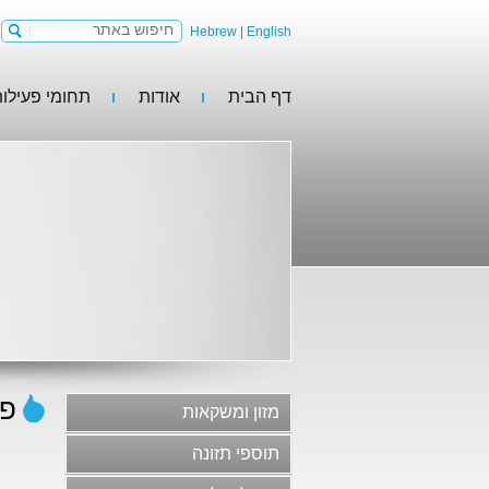
Hebrew
|
English
דף הבית
אודות
תחומי פעילו
מזון ומשקאות
תוספי תזונה
מזון לבעלי חיים
קולינריה
פר
מזון ומשקאות
משקאות וסירופים
תוספי תזונה
גלידות, קינוחים וקונדיטוריה