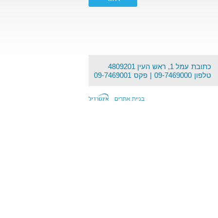
כתובת
עמל 1, ראש העין 4809201
טלפון
09-7469000
פקס
09-7469001
בניית אתרים