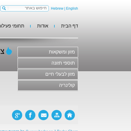
Hebrew
|
English
דף הבית
אודות
תחומי פעילו
מזון ומשקאות
תוספי תזונה
מזון לבעלי חיים
צב
מזון ומשקאות
קולינריה
משקאות וסירופים
תוספי תזונה
גלידות, קינוחים וקונדיטוריה
מזון לבעלי חיים
חלב ומוצריו
קולינריה
בשר ומוצריו ותחליפי בשר
סלטים, ממרחים ורטבים
מוצרי מאפה ופסטות
ריבות, דבש ודברי מתיקה
מזון פונקציונלי