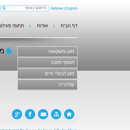
Hebrew
|
English
דף הבית
אודות
תחומי פעילו
מזון ומשקאות
תוספי תזונה
מזון לבעלי חיים
מר
מזון ומשקאות
קולינריה
משקאות וסירופים
תוספי תזונה
גלידות, קינוחים וקונדיטוריה
מזון לבעלי חיים
חלב ומוצריו
קולינריה
בשר ומוצריו ותחליפי בשר
סלטים, ממרחים ורטבים
מוצרי מאפה ופסטות
ריבות, דבש ודברי מתיקה
מזון פונקציונלי