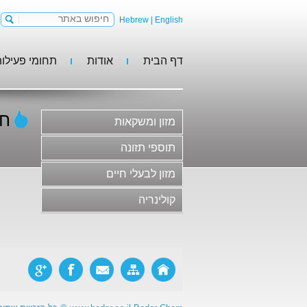
Hebrew
|
English
דף הבית
אודות
תחומי פעילו
מזון ומשקאות
תוספי תזונה
מזון לבעלי חיים
חמ
מזון ומשקאות
קולינריה
משקאות וסירופים
תוספי תזונה
גלידות, קינוחים וקונדיטוריה
מזון לבעלי חיים
חלב ומוצריו
קולינריה
בשר ומוצריו ותחליפי בשר
סלטים, ממרחים ורטבים
מוצרי מאפה ופסטות
ריבות, דבש ודברי מתיקה
מזון פונקציונלי