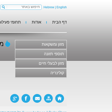
Hebrew
|
English
דף הבית
אודות
תחומי פעילו
מזון ומשקאות
תוספי תזונה
מזון לבעלי חיים
מזו
מזון ומשקאות
קולינריה
משקאות וסירופים
תוספי תזונה
גלידות, קינוחים וקונדיטוריה
מזון לבעלי חיים
חלב ומוצריו
קולינריה
בשר ומוצריו ותחליפי בשר
סלטים, ממרחים ורטבים
מוצרי מאפה ופסטות
ריבות, דבש ודברי מתיקה
מזון פונקציונלי