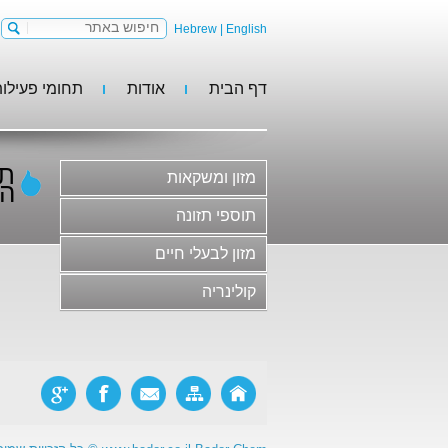
Hebrew
|
English
דף הבית
אודות
תחומי פעילו
מזון ומשקאות
תוספי תזונה
מזון לבעלי חיים
מזון ומשקאות
קולינריה
הש
משקאות וסירופים
תוספי תזונה
גלידות, קינוחים וקונדיטוריה
מזון לבעלי חיים
חלב ומוצריו
קולינריה
בשר ומוצריו ותחליפי בשר
סלטים, ממרחים ורטבים
מוצרי מאפה ופסטות
ריבות, דבש ודברי מתיקה
מזון פונקציונלי