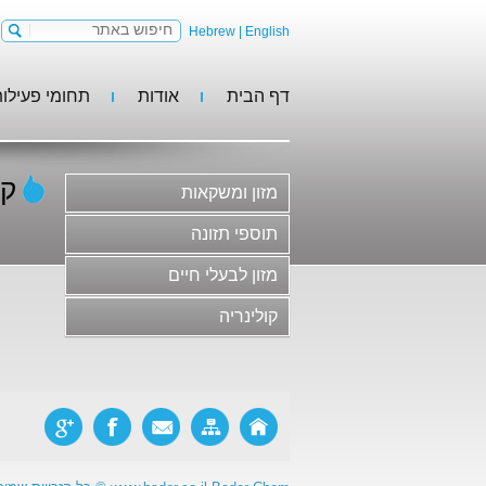
Hebrew
|
English
דף הבית
אודות
תחומי פעילו
מזון ומשקאות
תוספי תזונה
מזון לבעלי חיים
קר
מזון ומשקאות
קולינריה
משקאות וסירופים
תוספי תזונה
גלידות, קינוחים וקונדיטוריה
מזון לבעלי חיים
חלב ומוצריו
קולינריה
בשר ומוצריו ותחליפי בשר
סלטים, ממרחים ורטבים
מוצרי מאפה ופסטות
ריבות, דבש ודברי מתיקה
מזון פונקציונלי